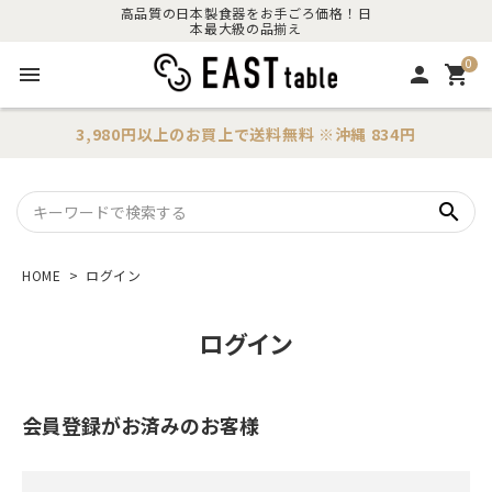
高品質の日本製食器をお手ごろ価格！日
本最大級の品揃え
0
menu
person
shopping_cart
3,980円以上のお買上で
送料無料
※沖縄 834円
search
HOME
ログイン
ログイン
会員登録がお済みのお客様