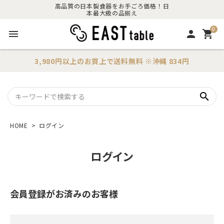
高品質の日本製食器をお手ごろ価格！日
本最大級の品揃え
0
menu
person
shopping_cart
3,980円以上のお買上で
送料無料
※沖縄 834円
search
HOME
ログイン
ログイン
会員登録がお済みのお客様