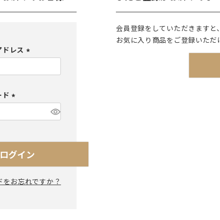
ラーで探す
素材で探す
形状
会員登録をしていただきますと
お気に入り商品をご登録いただ
- 陶器製
- 丸
アドレス
- 磁器製
- 角
(
- 木製
- 
必
須
食器
- ガラス製
- 
ード
)
- 樹脂製
- 
(
必
須
)
ログイン
ドをお忘れですか？