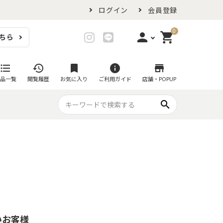
ログイン
会員登録
0
person
shopping_cart
ちら
login
ログイン
format_list_bulleted
history
bookmark
info
store
品一覧
閲覧履歴
お気に入り
ご利用ガイド
店舗・POPUP
person_add
会員登録
search
プ・グラス
スイーツが似合ううつわ
ファミリーセット
耐熱皿・その他食器
マグカップ
- グラタン皿
黒い食器セット
カップ・タンブラー
- 耐熱皿
スープカップ
- スフレ・ココット
湯呑み
- 茶碗蒸し
抹茶碗
- こども食器
急須・ポット
いお客様