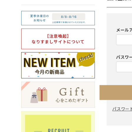
箸・カトラリー・雑貨など
デザイン・カ
- 箸
- 和食器
メール
- 箸置き
- 白い食器
【注意喚起】
なりすましサイトについて
- カトラリー
- 黒い食器
- れんげ
- カラフルな
パスワ
- すり鉢
- 土鍋
- 雑貨
- トレー
パスワー