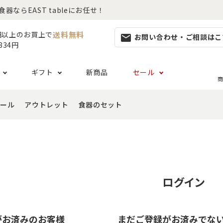
らEAST tableにお任せ！
送料無料
0円以上のお買上で
お問い合わせ・ご相談はこ
mail
834円
ギフト
新商品
セール
商
ール
アウトレット
食器のセット
集
らしセット
から探す
レット
お茶碗・汁椀・どんぶり
ハレの日の食器特集
ペアセット
ギフト一覧
カッ
- ご飯茶碗
- 
生活・引越し
- 有料ラッピング
特集
セット
食品 ~からだ想いの食卓~
白い食器セット
り鉢・サラダボウル
- 汁椀
- 
生日
- Eギフト
- どんぶり・丼
- 
リーセット
まとめ買いでお得なセット
祝い
ログイン
- ラーメン鉢
- 
婚祝い
- 
- 
がお済みのお客様
まだご登録がお済みでな