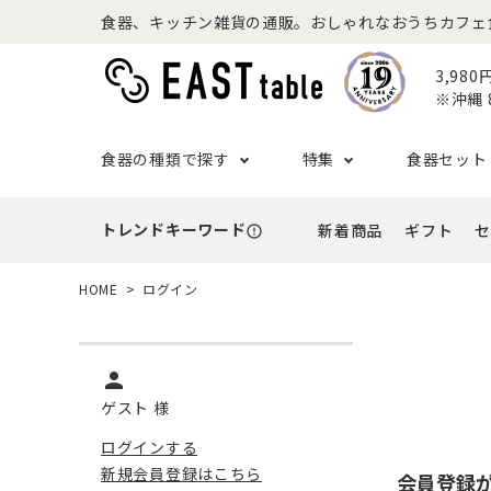
食器、キッチン雑貨の通販。おしゃれなおうちカフェ食器な
3,98
※沖縄 
食器の種類で探す
特集
食器セット
トレンドキーワード
新着商品
ギフト
セ
error_outline
プレート
アウトドア特集
食器セット一覧
予算から探す
セール
ボウル
ねこ特
一人暮
シーン
アウト
HOME
ログイン
- 小皿
- 小鉢
- ～2,999円
- 新
基本の食器特集
和食器セット
推し活
洋食器
- 中皿・取り皿・ケーキ皿
- 中鉢・取
- 3,000円～4,999円
- 誕
- 大皿
- 大鉢
person
こども食器セット
カトラ
- 5,000円～9,999円
- 内
- カレー・パスタ皿
- とんすい
ゲスト 様
- 10,000円～
- 結
- ランチプレート・仕切り皿
ログインする
新規会員登録はこちら
会員登録