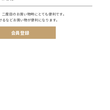
で探す
ブランドで探す
、二度目のお買い物時にとても便利です。
けるなどお買い物が便利になります。
- 人気シリーズ
- オリジナル食器
会員登録
仕切り
楕円
変形