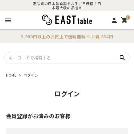
高品質の日本製食器をお手ごろ価格！日
本最大級の品揃え
0
menu
person
shopping_cart
3,980円以上のお買上で
送料無料
※沖縄 834円
search
HOME
ログイン
ログイン
会員登録がお済みのお客様