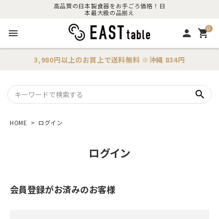
高品質の日本製食器をお手ごろ価格！日
本最大級の品揃え
0
menu
person
shopping_cart
3,980円以上のお買上で
送料無料
※沖縄 834円
search
HOME
ログイン
ログイン
会員登録がお済みのお客様