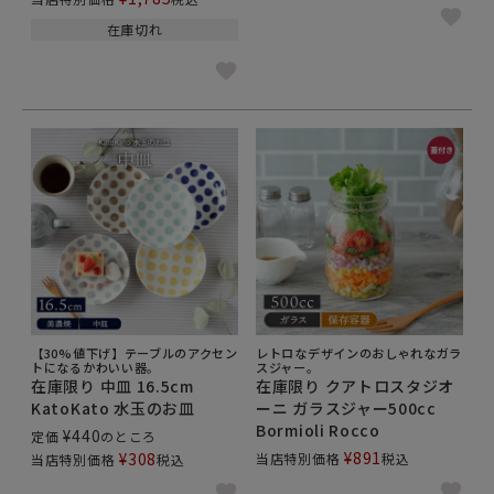
在庫切れ
【30%値下げ】テーブルのアクセン
レトロなデザインのおしゃれなガラ
トになるかわいい器。
スジャー。
在庫限り 中皿 16.5cm
在庫限り クアトロスタジオ
KatoKato 水玉のお皿
ーニ ガラスジャー500cc
Bormioli Rocco
¥
440
定価
のところ
¥
891
¥
308
当店特別価格
税込
当店特別価格
税込