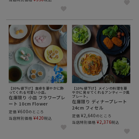
【30%値下げ】食卓を華やかに飾
【10%値下げ】メインの料理を華
ってくれる可愛い小皿。
やかに見せてくれるアンティーク風
プレート。
在庫限り 小皿 フラワープレ
在庫限り ディナープレート
ート 10cm Flower
24cm フィセル
¥
600
定価
のところ
¥
2,640
定価
のところ
¥
420
当店特別価格
税込
¥
2,376
当店特別価格
税込