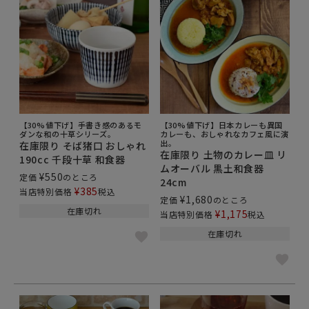
【30%値下げ】手書き感のあるモ
【30%値下げ】日本カレーも異国
ダンな和の十草シリーズ。
カレーも、おしゃれなカフェ風に演
出。
在庫限り そば猪口 おしゃれ
在庫限り 土物のカレー皿 リ
190cc 千段十草 和食器
ムオーバル 黒土和食器
¥
550
定価
のところ
24cm
¥
385
当店特別価格
税込
¥
1,680
定価
のところ
在庫切れ
¥
1,175
当店特別価格
税込
在庫切れ