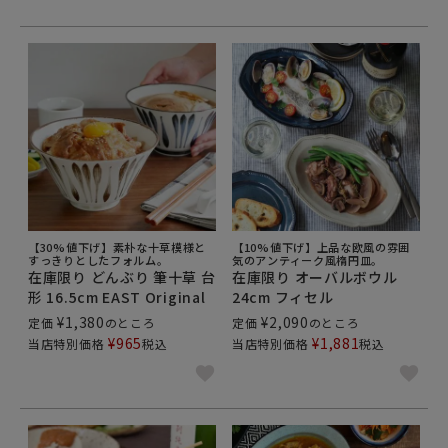
【30%値下げ】素朴な十草模様と
【10%値下げ】上品な欧風の雰囲
すっきりとしたフォルム。
気のアンティーク風楕円皿。
在庫限り どんぶり 筆十草 台
在庫限り オーバルボウル
形 16.5cm EAST Original
24cm フィセル
¥
1,380
¥
2,090
定価
のところ
定価
のところ
¥
965
¥
1,881
当店特別価格
税込
当店特別価格
税込