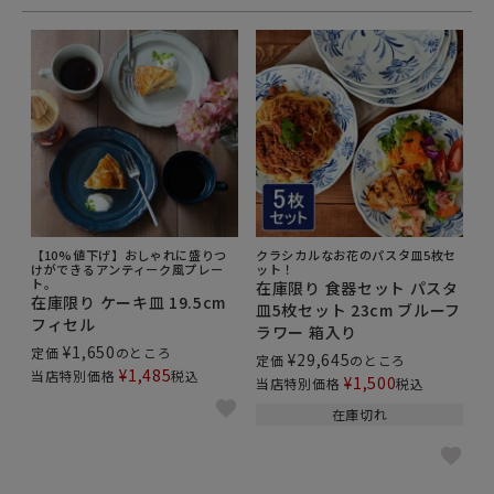
【10%値下げ】おしゃれに盛りつ
クラシカルなお花のパスタ皿5枚セ
けができるアンティーク風プレー
ット！
ト。
在庫限り 食器セット パスタ
在庫限り ケーキ皿 19.5cm
皿5枚セット 23cm ブルーフ
フィセル
ラワー 箱入り
¥
1,650
定価
のところ
¥
29,645
定価
のところ
¥
1,485
当店特別価格
税込
¥
1,500
当店特別価格
税込
在庫切れ