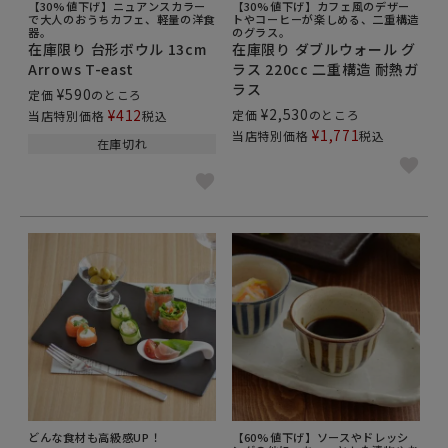
【30%値下げ】ニュアンスカラー
【30%値下げ】カフェ風のデザー
で大人のおうちカフェ、軽量の洋食
トやコーヒーが楽しめる、二重構造
器。
のグラス。
在庫限り 台形ボウル 13cm
在庫限り ダブルウォール グ
Arrows T-east
ラス 220cc 二重構造 耐熱ガ
ラス
¥
590
定価
のところ
¥
2,530
¥
412
定価
のところ
当店特別価格
税込
¥
1,771
当店特別価格
税込
在庫切れ
どんな食材も高級感UP！
【60%値下げ】ソースやドレッシ