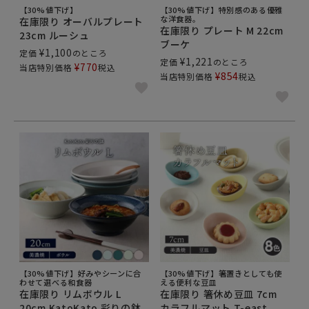
【30%値下げ】
【30%値下げ】特別感のある優雅
な洋食器。
在庫限り オーバルプレート
在庫限り プレート M 22cm
23cm ルーシュ
ブーケ
¥
1,100
定価
のところ
¥
1,221
定価
のところ
¥
770
当店特別価格
税込
¥
854
当店特別価格
税込
【30%値下げ】好みやシーンに合
【30%値下げ】箸置きとしても使
わせて選べる和食器
える便利な豆皿
在庫限り リムボウル L
在庫限り 箸休め豆皿 7cm
20cm KatoKato 彩りの鉢
カラフルマット T-east