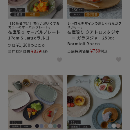
【30%値下げ】味わい深いくすみ
レトロなデザインのおしゃれなガラ
カラーのオーバルプレート。
スジャー。
在庫限り オーバルプレート
在庫限り クアトロスタジオ
17cm S Largoラルゴ
ーニ ガラスジャー250cc
Bormioli Rocco
¥
1,200
定価
のところ
¥
760
¥
839
当店特別価格
税込
当店特別価格
税込