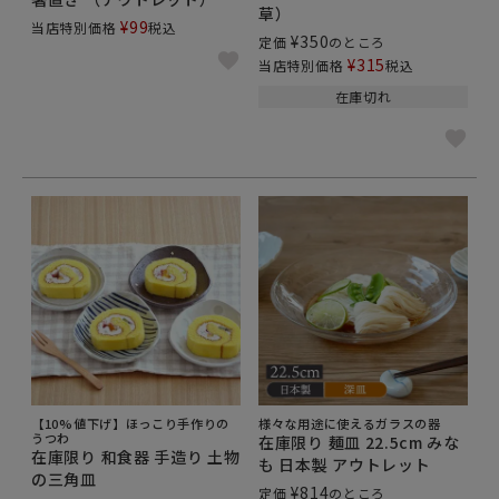
草）
¥
99
当店特別価格
税込
¥
350
定価
のところ
¥
315
当店特別価格
税込
在庫切れ
【10%値下げ】ほっこり手作りの
様々な用途に使えるガラスの器
うつわ
在庫限り 麺皿 22.5cm みな
在庫限り 和食器 手造り 土物
も 日本製 アウトレット
の三角皿
¥
814
定価
のところ