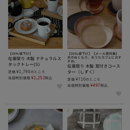
【30%値下げ】
【30%値下げ】【メール便対象】
木のぬくもり。おうちカフェにおす
在庫限り 木製 ナチュラルス
すめ。
タックトレー(S)
在庫限り 木製 耳付きコース
¥
1,790
ター（しずく）
定価
のところ
¥
1,252
当店特別価格
税込
¥
710
定価
のところ
¥
497
当店特別価格
税込