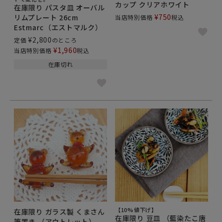
カップ クリアホワイト
在庫限り パスタ皿 オーバル
¥
750
リムプレート 26cm
当店特別価格
税込
Estmarc（エストマルク）
¥
2,800
定価
のところ
¥
1,960
当店特別価格
税込
在庫切れ
【10%値下げ】
在庫限り ガラス製 くまさん
在庫限り 豆皿 （藍染たこ唐
箸置き （アウトレット）