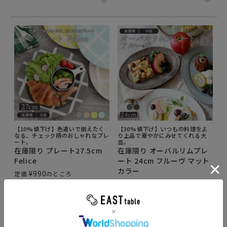
【10%値下げ】色違いで揃えたく
【30%値下げ】いつもの料理をよ
なる、チェック柄のおしゃれなプレ
り上品で華やかにみせてくれる大
ート。
皿。
在庫限り プレート27.5cm
在庫限り オーバルリムプレ
Felice
ート 24cm フルーヴ マット
カラー
¥
990
定価
のところ
¥
1,650
¥
891
定価
のところ
当店特別価格
税込
¥
1,155
当店特別価格
税込
在庫切れ