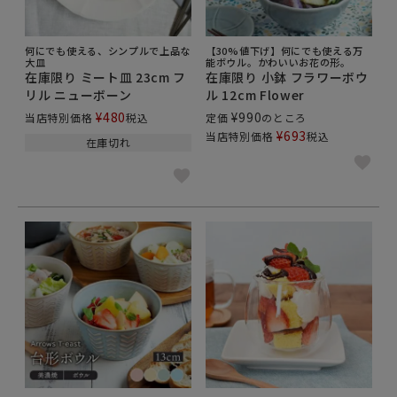
何にでも使える、シンプルで上品な
【30%値下げ】何にでも使える万
大皿
能ボウル。かわいいお花の形。
在庫限り ミート皿 23cm フ
在庫限り 小鉢 フラワーボウ
リル ニューボーン
ル 12cm Flower
¥
480
¥
990
当店特別価格
税込
定価
のところ
¥
693
当店特別価格
税込
在庫切れ