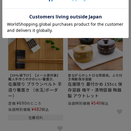
【30%値下げ】【メール便対象】
昔ながらのレトロな雰囲気。ふた付
職人手作りのかわいい箸置き。
き陶製保存容器
在庫限り ブラウンベルト 手
在庫限り 蓋付かめ 155cc 保
造り箸置き （水玉/ボーダ
存容器 梅干・漬物容器 陶器
ー）
製 アウトレット
¥
690
¥
540
定価
のところ
当店特別価格
税込
¥
482
当店特別価格
税込
在庫切れ