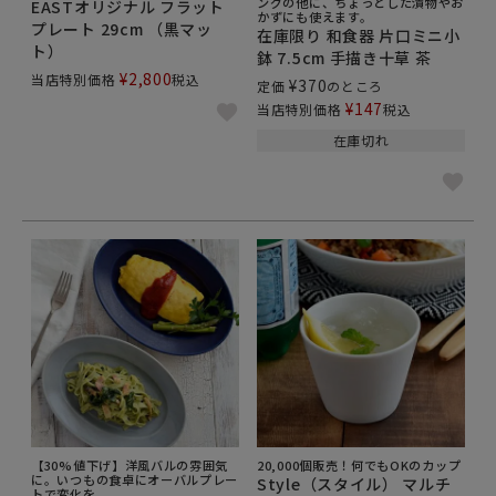
ングの他に、ちょっとした漬物やお
EASTオリジナル フラット
かずにも使えます。
プレート 29cm （黒マッ
在庫限り 和食器 片口ミニ小
ト）
鉢 7.5cm 手描き十草 茶
¥
2,800
当店特別価格
税込
¥
370
定価
のところ
¥
147
当店特別価格
税込
在庫切れ
【30%値下げ】洋風バルの雰囲気
20,000個販売！何でもOKのカップ
に。いつもの食卓にオーバルプレー
Style（スタイル） マルチ
トで変化を。