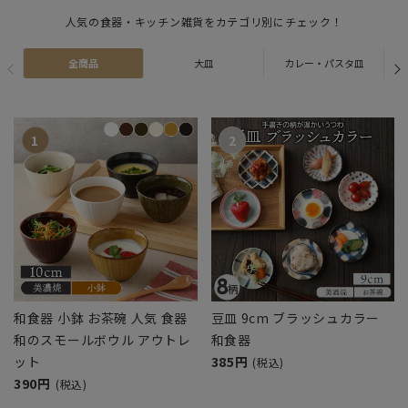
人気の食器・キッチン雑貨をカテゴリ別にチェック！
全商品
大皿
カレー・パスタ皿
和食器 小鉢 お茶碗 人気 食器
豆皿 9cm ブラッシュカラー
和のスモールボウル アウトレ
和食器
ット
385円
(税込)
390円
(税込)