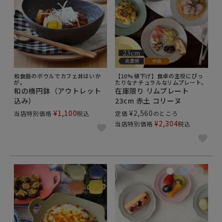
和食器のボウルでカフェ丼はいか
【10%値下げ】食卓の主役にぴっ
が。
たりなナチュラルなリムプレート。
和の楕円鉢（アウトレット
在庫限り リムプレート
込み）
23cm 赤土 コリーヌ
¥
1,100
¥
2,560
当店特別価格
税込
定価
のところ
¥
2,304
当店特別価格
税込