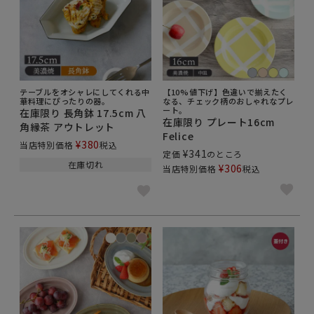
テーブルをオシャレにしてくれる中
【10%値下げ】色違いで揃えたく
華料理にぴったりの器。
なる、チェック柄のおしゃれなプレ
ート。
在庫限り 長角鉢 17.5cm 八
在庫限り プレート16cm
角縁茶 アウトレット
Felice
¥
380
当店特別価格
税込
¥
341
定価
のところ
在庫切れ
¥
306
当店特別価格
税込