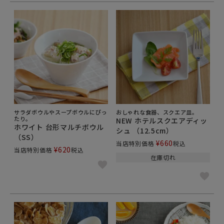
サラダボウルやスープボウルにぴっ
おしゃれな食器、スクエア皿。
たり。
NEW ホテルスクエアディッ
ホワイト 台形マルチボウル
シュ （12.5cm）
（SS）
¥
660
当店特別価格
税込
¥
620
当店特別価格
税込
在庫切れ