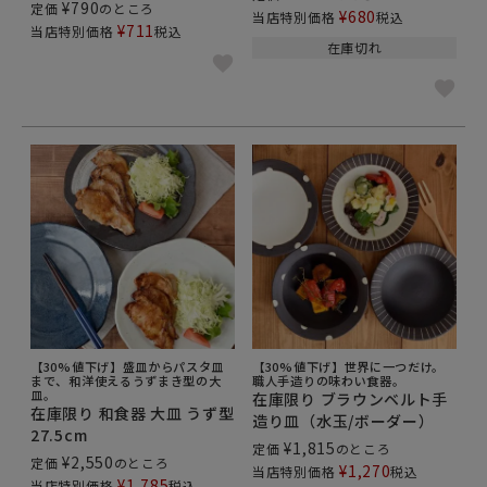
¥
790
定価
のところ
¥
680
当店特別価格
税込
¥
711
当店特別価格
税込
在庫切れ
【30%値下げ】盛皿からパスタ皿
【30%値下げ】世界に一つだけ。
まで、和洋使えるうずまき型の大
職人手造りの味わい食器。
皿。
在庫限り ブラウンベルト手
在庫限り 和食器 大皿 うず型
造り皿（水玉/ボーダー）
27.5cm
¥
1,815
定価
のところ
¥
2,550
定価
のところ
¥
1,270
当店特別価格
税込
¥
1,785
当店特別価格
税込