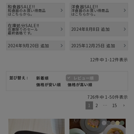
和食器SALE!!
洋食器SALE!!
和食器のお買い得商品
洋食器のお買い得商品
はこちらから。
はこちらから。
在庫処分SALE!!
2024年8月8日 追加
在庫限りのセール
最終価格です。
2024年9月20日 追加
2025年12月25日 追加
12
件中
1
-
12
件表示
並び替え
新着順
レビュー順
価格が安い順
価格が高い順
726
件中
1
-
50
件表示
1
2
…
15