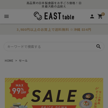
高品質の日本製食器をお手ごろ価格！日
本最大級の品揃え
0
menu
person
shopping_cart
3,980円以上のお買上で
送料無料
※沖縄 834円
search
HOME
セール