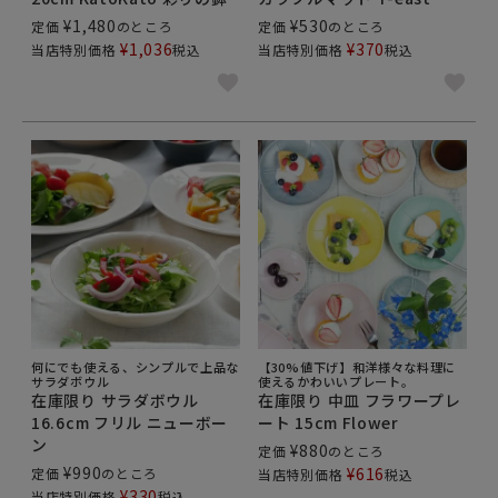
¥
1,480
¥
530
定価
のところ
定価
のところ
¥
1,036
¥
370
当店特別価格
税込
当店特別価格
税込
何にでも使える、シンプルで上品な
【30%値下げ】和洋様々な料理に
サラダボウル
使えるかわいいプレート。
在庫限り サラダボウル
在庫限り 中皿 フラワープレ
16.6cm フリル ニューボー
ート 15cm Flower
ン
¥
880
定価
のところ
¥
990
¥
616
定価
のところ
当店特別価格
税込
¥
330
当店特別価格
税込