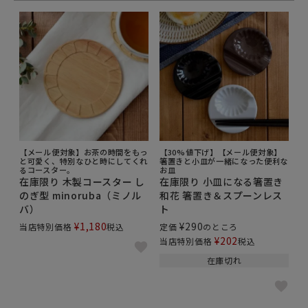
【メール便対象】お茶の時間をもっ
【30%値下げ】【メール便対象】
と可愛く、特別なひと時にしてくれ
箸置きと小皿が一緒になった便利な
るコースター。
お皿
在庫限り 木製コースター し
在庫限り 小皿になる箸置き
のぎ型 minoruba（ミノル
和花 箸置き＆スプーンレス
バ）
ト
¥
1,180
¥
290
当店特別価格
税込
定価
のところ
¥
202
当店特別価格
税込
在庫切れ