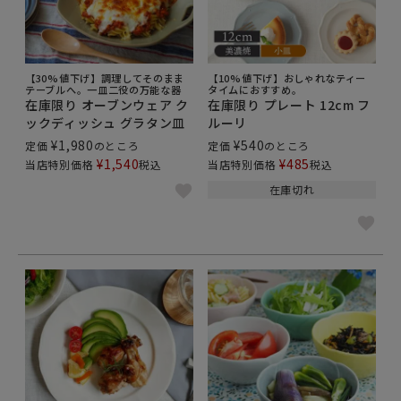
【30%値下げ】調理してそのまま
【10%値下げ】おしゃれなティー
テーブルへ。一皿二役の万能な器
タイムにおすすめ。
在庫限り オーブンウェア ク
在庫限り プレート 12cm フ
ックディッシュ グラタン皿
ルーリ
¥
1,980
¥
540
定価
のところ
定価
のところ
¥
1,540
¥
485
当店特別価格
税込
当店特別価格
税込
在庫切れ