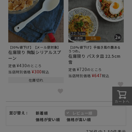
【30%値下げ】【メール便対象】
【10%値下げ】手描き風の趣ある
うつわ。
在庫限り 陶製シリアルスプ
在庫限り パスタ皿 22.5cm
ーン
雪
¥
430
定価
のところ
¥
720
定価
のところ
¥
300
当店特別価格
税込
¥
647
当店特別価格
税込
在庫切れ
カートへ
並び替え
新着順
レビュー順
価格が安い順
価格が高い順
726
件中
1
-
50
件表示